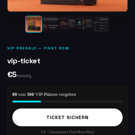
VIP PRESALE — FIRST ROW
vip-ticket
€5
einmalig
80
von
300
VIP-Plätzen vergeben
TICKET SICHERN
5 € · Garantierter First-Row-Platz